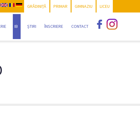
GRĂDINIȚĂ
PRIMAR
GIMNAZIU
LICEU
RIE
IB
ȘTIRI
ÎNSCRIERE
CONTACT
O