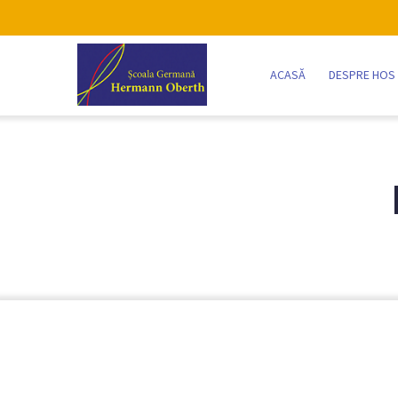
Skip
to
Main
main
Navigation
ACASĂ
DESPRE HOS
content