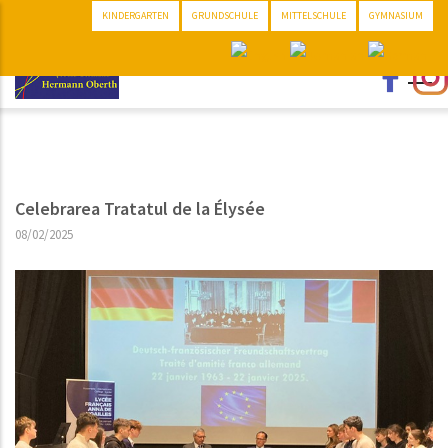
Direkt
KINDERGARTEN
GRUNDSCHULE
MITTELSCHULE
GYMNASIUM
zum
Inhalt
Celebrarea Tratatul de la Élysée
08/02/2025