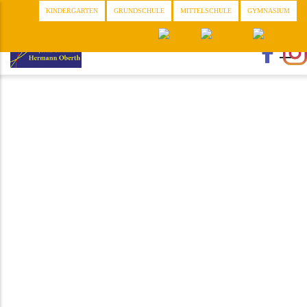
Direkt
KINDERGARTEN
GRUNDSCHULE
MITTELSCHULE
GYMNASIUM
zum
Inhalt