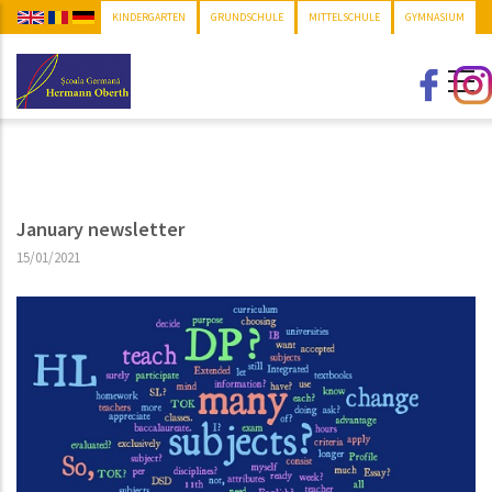
Direkt
KINDERGARTEN
GRUNDSCHULE
MITTELSCHULE
GYMNASIUM
zum
Inhalt
January newsletter
15/01/2021